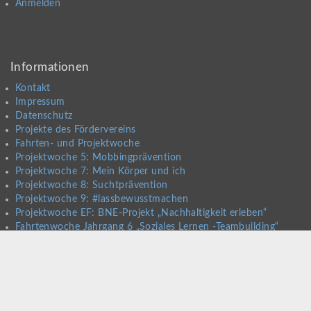
Anmelden
Informationen
Kontakt
Impressum
Datenschutz
Projekte des Fördervereins
Fahrten- und Projektwoche
Projektwoche 5: Mobbingprävention
Projektwoche 7: Mein Körper und ich
Projektwoche 8: Suchtprävention
Projektwoche 9: #lassbewusstmachen
Projektwoche EF: BNE-Projekt „Nachhaltigkeit erleben“
Fahrtenwoche Jahrgang 6 „Soziales Lernen -Teambuilding“
Fahrt Jahrgang 9
Fahrt Klasse 10
Orientierungsfahrt EF
Stufenfahrt Q2
Leitfaden zum Beschwerdemanagement an der
Lippetalschule