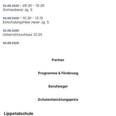
– 09.30 - 10.30
02.09.2026
Gottesdienst Jg. 5
– 10.30 - 12.15
02.09.2026
Einschulungsfeier neuer Jg. 5
03.09.2026
Unterrichtsschluss 12:25
04.09.2026
Unterrichtsschluss 12:25
07.09.2026
Start Mensabetrieb
Partner
– 19.00 - 20.30
08.09.2026
Jahrgangsstufenpflegschaft Q1
Programme & Förderung
– 19.00 - 21.00
09.09.2026
Klassenpflegschaftssitzungen Jg.5
Berufsiegel
– 19.00 - 20.30
10.09.2026
Klassenpflegschaftssitzungen Jg.6
Schulentwicklungspreis
11.09.2026
Start AG 6-10
Lippetalschule