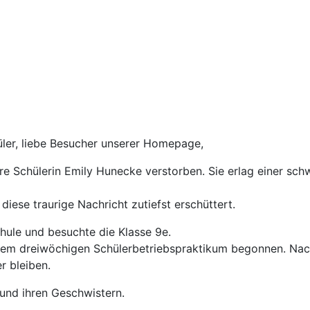
es
Lernen
Oberstufe
hüler, liebe Besucher unserer Homepage,
re Schülerin Emily Hunecke verstorben. Sie erlag einer sch
iese traurige Nachricht zutiefst erschüttert.
chule und besuchte die Klasse 9e.
t dem dreiwöchigen Schülerbetriebspraktikum begonnen. Na
er bleiben.
und ihren Geschwistern.