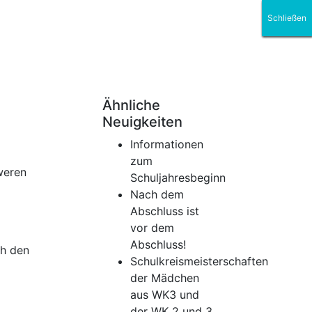
Schließen
Schließen
Schließen
Schließen
Schließen
Schließen
Ähnliche
Neuigkeiten
Informationen
zum
weren
Schuljahresbeginn
Nach dem
Abschluss ist
vor dem
Abschluss!
ch den
Schulkreismeisterschaften
der Mädchen
aus WK3 und
der WK 2 und 3