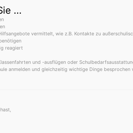
e ...
en
gen
lfsangebote vermittelt, wie z.B. Kontakte zu außerschulisc
 benötigen
ig reagiert
 Klassenfahrten und -ausflügen oder Schulbedarfsausstattu
chule anmelden und gleichzeitig wichtige Dinge besproche
hast,