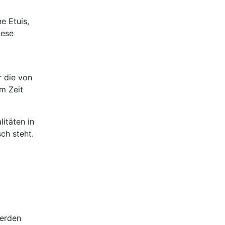
e Etuis,
iese
r die von
m Zeit
itäten in
ch steht.
werden