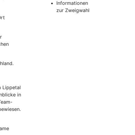
Informationen
zur Zweigwahl
Ort
r
chen
hland.
 Lippetal
blicke in
-Team-
bewiesen.
same