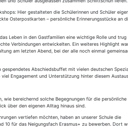
nnen und Schüler ausgelassen zusammen Schlittschuh liefen.
shops: Hier gestalteten die Schülerinnen und Schüler eigen
ckte Osterpostkarten – persönliche Erinnerungsstücke an d
as Leben in den Gastfamilien eine wichtige Rolle und trug
echte Verbindungen entwickelten. Ein weiteres Highlight wa
altung am letzten Abend, bei der alle noch einmal gemeinsa
n gespendetes Abschiedsbuffet mit vielen deutschen Spezial
ie viel Engagement und Unterstützung hinter diesem Austaus
, wie bereichernd solche Begegnungen für die persönliche
ick über den eigenen Alltag hinaus sind.
ahrungen vertiefen möchten, haben an unserer Schule die
und 10 für das Neigungsfach Erasmus+ zu bewerben. Dort 