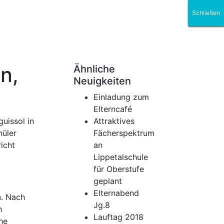
Schließen
Schließen
Schließen
Schließen
Schließen
Schließen
n,
Ähnliche
Neuigkeiten
Einladung zum
Elterncafé
uissol in
Attraktives
hüler
Fächerspektrum
icht
an
Lippetalschule
für Oberstufe
geplant
Elternabend
n. Nach
Jg.8
h
Lauftag 2018
he