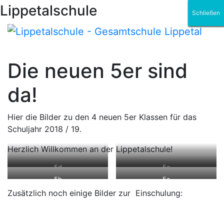
Lippetalschule
Schließen
Schließen
Schließen
Schließen
Schließen
Schließen
Die neuen 5er sind
da!
Hier die Bilder zu den 4 neuen 5er Klassen für das
Schuljahr 2018 / 19.
Herzlich Willkommen an der Lippetalschule!
5d
5c
5b
5a
Zusätzlich noch einige Bilder zur Einschulung: