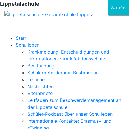
Lippetalschule
Schließen
Schließen
Schließen
Schließen
Schließen
Schließen
Start
Schulleben
Krankmeldung, Entschuldigungen und
Informationen zum Infektionsschutz
Beurlaubung
Schülerbeförderung, Busfahrplan
Termine
Nachrichten
Elternbriefe
Leitfaden zum Beschwerdemanagement an
der Lippetalschule
Schüler-Podcast über unser Schulleben
Internationale Kontakte: Erasmus+ und
eTwinning