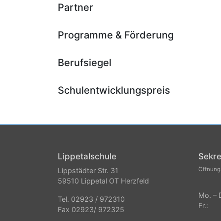
Partner
Programme & Förderung
Berufsiegel
Schulentwicklungspreis
Lippetalschule
Sekre
Öffnung
Lippstädter Str. 31
59510 Lippetal OT Herzfeld
Mo. – 
Tel. 02923 / 972310
Fr.:
Fax 02923/ 972325