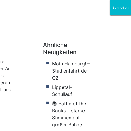
Schließen
Schließen
Schließen
Schließen
Schließen
Schließen
Oberstufe
Ähnliche
Neuigkeiten
ler
Moin Hamburg! –
r Art.
Studienfahrt der
nd
Q2
seren
Lippetal-
t und
Schullauf
📚 Battle of the
Books – starke
Stimmen auf
großer Bühne