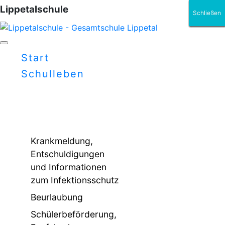
Lippetalschule
Schließen
Schließen
Schließen
Schließen
Schließen
Schließen
Start
Schulleben
Krankmeldung,
Entschuldigungen
und Informationen
zum Infektionsschutz
Beurlaubung
Schülerbeförderung,