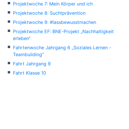
Projektwoche 7: Mein Körper und ich
Projektwoche 8: Suchtprävention
Projektwoche 9: #lassbewusstmachen
Projektwoche EF: BNE-Projekt „Nachhaltigkeit
erleben“
Fahrtenwoche Jahrgang 6 „Soziales Lernen -
Teambuilding“
Fahrt Jahrgang 9
Fahrt Klasse 10
Orientierungsfahrt EF
Stufenfahrt Q2
Leitfaden zum Beschwerdemanagement an der
Lippetalschule
Beurlaubung
IT Hilfe