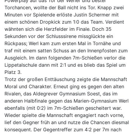
Powerplay auf das Tor der Werler und bester
Torchancen, wollte der Ball nicht ins Tor. Knapp zwei
Minuten vor Spielende erlöste Justin Schermer mit
einem schönen Dropkick zum 1:0 das Team. Verdient
wähnten sich die Herzfelder im Finale. Doch 35
Sekunden vor der Schlusssirene missglückte ein
Rückpass; Werl kam zum ersten Mal in Tornähe und
traf mit einem satten Schuss an den Innenpfosten zum
Ausgleich. Im dann folgenden 7m-Schießen verlor die
Lippetalschule dann mit 2:1 und es blieb das Spiel um
Platz 3.
Trotz der großen Enttäuschung zeigte die Mannschaft
Moral und Charakter. Erneut ging es gegen den alten
Rivalen, das Aldegrever Gymnasium Soest, das im
anderen Halbfinale gegen das Marien-Gymnasium Werl
ebenfalls (mit 0:2) im 7m-Schießen gescheitert war.
Wieder spielte die Mannschaft engagiert nach vorne,
lief den Gegner früh an und nutze die Chancen diesmal
konsequent. Der Gegentreffer zum 4:2 per 7m nach