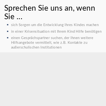
Sprechen Sie uns an, wenn
Sie ...
sich Sorgen um die Entwicklung Ihres Kindes machen
in einer Krisensituation mit Ihrem Kind Hilfe benötigen
einen Gesprächspartner suchen, der Ihnen weitere
Hilfsangebote vermittelt, wie z.B. Kontakte zu
außerschulischen Institutionen
durch Veränderungen in der Familie Unterstützung
benötigen
feststellen, dass Ihr Kind in irgendeiner Form auffällig
reagiert
Fragen zur Erziehung haben
finanzielle Sorgen bezüglich der Finanzierung von
Klassenfahrten und -ausflügen oder
Schulbedarfsausstattung haben
Ihr Kind z.B. bei einem Schulwechsel an unserer
Schule anmelden und gleichzeitig wichtige Dinge