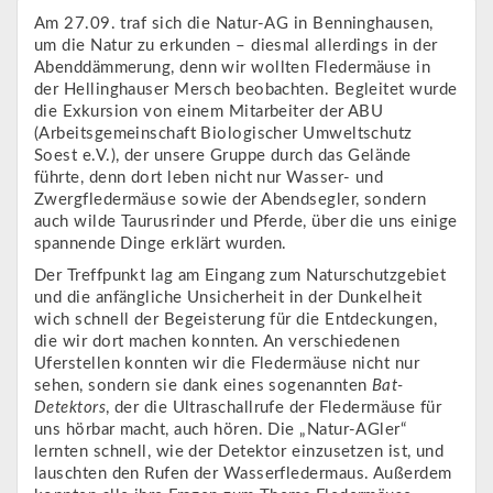
Am 27.09. traf sich die Natur-AG in Benninghausen,
um die Natur zu erkunden – diesmal allerdings in der
Abenddämmerung, denn wir wollten Fledermäuse in
der Hellinghauser Mersch beobachten. Begleitet wurde
die Exkursion von einem Mitarbeiter der ABU
(Arbeitsgemeinschaft Biologischer Umweltschutz
Soest e.V.), der unsere Gruppe durch das Gelände
führte, denn dort leben nicht nur Wasser- und
Zwergfledermäuse sowie der Abendsegler, sondern
auch wilde Taurusrinder und Pferde, über die uns einige
spannende Dinge erklärt wurden.
Der Treffpunkt lag am Eingang zum Naturschutzgebiet
und die anfängliche Unsicherheit in der Dunkelheit
wich schnell der Begeisterung für die Entdeckungen,
die wir dort machen konnten. An verschiedenen
Uferstellen konnten wir die Fledermäuse nicht nur
sehen, sondern sie dank eines sogenannten
Bat-
Detektors
, der die Ultraschallrufe der Fledermäuse für
uns hörbar macht, auch hören. Die „Natur-AGler“
lernten schnell, wie der Detektor einzusetzen ist, und
lauschten den Rufen der Wasserfledermaus. Außerdem