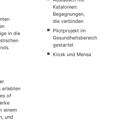
Katalonien:
Begegnungen,
anten
die verbinden
en
Pilotprojekt im
ge in die
Gesundheitsbereich
stischen
gestartet
nds.
Kiosk und Mensa
er
s erlebten
es of
werke
um einem
n, und