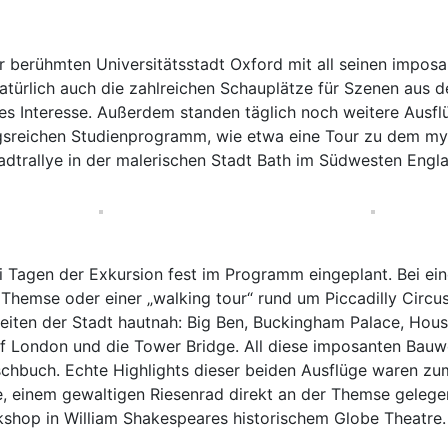
 berühmten Universitätsstadt Oxford mit all seinen impos
atürlich auch die zahlreichen Schauplätze für Szenen aus d
s Interesse. Außerdem standen täglich noch weitere Ausflü
reichen Studienprogramm, wie etwa eine Tour zu dem my
dtrallye in der malerischen Stadt Bath im Südwesten Engla
 Tagen der Exkursion fest im Programm eingeplant. Bei ein
 Themse oder einer „walking tour“ rund um Piccadilly Circu
eiten der Stadt hautnah: Big Ben, Buckingham Palace, Hous
 of London und die Tower Bridge. All diese imposanten Bau
ischbuch. Echte Highlights dieser beiden Ausflüge waren z
, einem gewaltigen Riesenrad direkt an der Themse gelege
kshop in William Shakespeares historischem Globe Theatre.