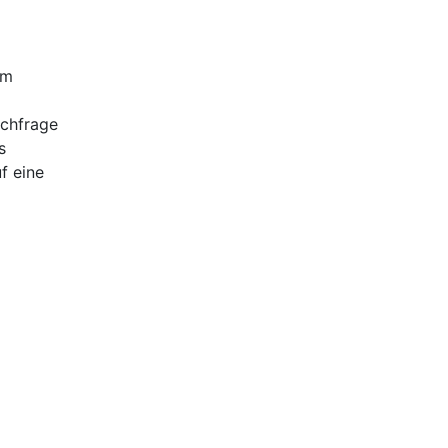
mm
achfrage
s
f eine