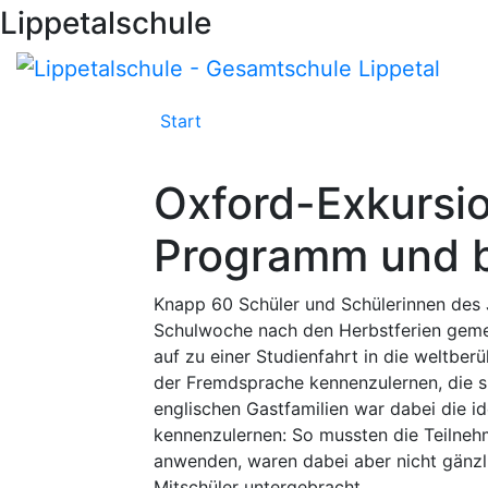
Lippetalschule
Start
Schulleben
Über Uns
Oxford-Exkursion
Programm und b
Knapp 60 Schüler und Schülerinnen des J
Schulwoche nach den Herbstferien gemei
auf zu einer Studienfahrt in die weltbe
der Fremdsprache kennenzulernen, die si
englischen Gastfamilien war dabei die i
kennenzulernen: So mussten die Teilnehm
anwenden, waren dabei aber nicht gänzli
Mitschüler untergebracht.