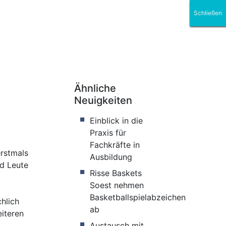
Schließen
Schließen
Schließen
Schließen
Schließen
Schließen
Ähnliche
Neuigkeiten
Einblick in die
Praxis für
Fachkräfte in
erstmals
Ausbildung
nd Leute
Risse Baskets
Soest nehmen
Basketballspielabzeichen
hlich
ab
eiteren
Austausch mit