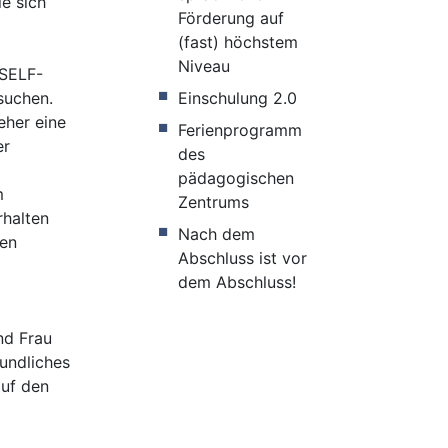
e sich
Förderung auf
(fast) höchstem
Niveau
 SELF-
suchen.
Einschulung 2.0
eher eine
Ferienprogramm
er
des
pädagogischen
m
Zentrums
rhalten
Nach dem
nen
Abschluss ist vor
dem Abschluss!
nd Frau
undliches
auf den