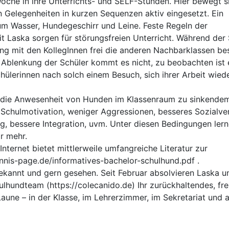
Woche in ihre Unterrichts- und SELF-Stunden. Hier bewegt si
n Gelegenheiten in kurzen Sequenzen aktiv eingesetzt. Ein
m Wasser, Hundegeschirr und Leine. Feste Regeln der
 Laska sorgen für störungsfreien Unterricht. Während der
g mit den KollegInnen frei die anderen Nachbarklassen be
n Ablenkung der Schüler kommt es nicht, zu beobachten ist 
hülerinnen nach solch einem Besuch, sich ihrer Arbeit wied
n die Anwesenheit von Hunden im Klassenraum zu sinkende
e Schulmotivation, weniger Aggressionen, besseres Sozialve
g, bessere Integration, uvm. Unter diesen Bedingungen ler
r mehr.
nternet bietet mittlerweile umfangreiche Literatur zur
nis-page.de/informatives-bachelor-schulhund.pdf .
 bekannt und gern gesehen. Seit Februar absolvieren Laska u
lhundteam (https://colecanido.de) Ihr zurückhaltendes, fre
une – in der Klasse, im Lehrerzimmer, im Sekretariat und 