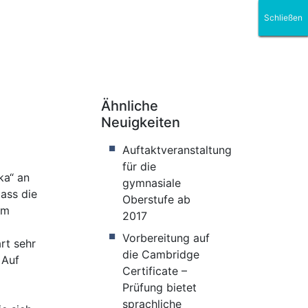
Schließen
Schließen
Schließen
Schließen
Schließen
Schließen
Oberstufe
Ähnliche
Neuigkeiten
Auftaktveranstaltung
für die
ka“ an
gymnasiale
ass die
Oberstufe ab
mm
2017
Vorbereitung auf
rt sehr
die Cambridge
 Auf
Certificate –
Prüfung bietet
sprachliche