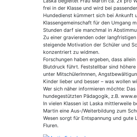
Laska begleitet Frau Martin ca. 2x pro 
frei in der Klasse und wird bei passende
Hundedienst kümmert sich bei Ankunft u
Klassengemeinschaft für den Umgang mit
Stunden darf sie manchmal in Abstimmun
Zu einer gravierenden oder langfristige
steigende Motivation der Schüler und Sc
konzentriert zu widmen.
Forschungen haben ergeben, dass allei
Blutdruck führt. Feststellbar sind höher
unter MitschülerInnnen, Angstbewältigun
Kinder lieber und besser – was wollen wi
Wer sich näher informieren möchte: Das I
hundegestützten Pädagogik, z.B. www.en
In vielen Klassen ist Laska mittlerweile
Martin eine Aus-/Weiterbildung zum Schu
Wesen sorgt für Entspannung und gute La
Fluren.