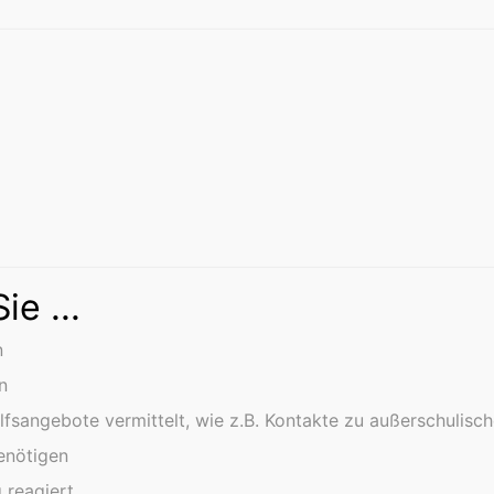
e ...
n
n
fsangebote vermittelt, wie z.B. Kontakte zu außerschulisch
enötigen
g reagiert